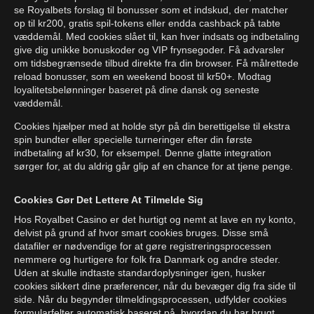
se Royalbets forslag til bonusser som et indskud, der matcher
op til kr200, gratis spil-tokens eller endda cashback på tabte
væddemål. Med cookies slået til, kan hver indsats og indbetaling
give dig unikke bonuskoder og VIP frynsegoder. Få advarsler
om tidsbegrænsede tilbud direkte fra din browser. Få målrettede
reload bonusser, som en weekend boost til kr50+. Modtag
loyalitetsbelønninger baseret på dine dansk og seneste
væddemål.
Cookies hjælper med at holde styr på din berettigelse til ekstra
spin bundter eller specielle turneringer efter din første
indbetaling af kr30, for eksempel. Denne glatte integration
sørger for, at du aldrig går glip af en chance for at tjene penge.
Cookies Gør Det Lettere At Tilmelde Sig
Hos Royalbet Casino er det hurtigt og nemt at lave en ny konto,
delvist på grund af hvor smart cookies bruges. Disse små
datafiler er nødvendige for at gøre registreringsprocessen
nemmere og hurtigere for folk fra Danmark og andre steder.
Uden at skulle indtaste standardoplysninger igen, husker
cookies sikkert dine præferencer, når du bevæger dig fra side til
side. Når du begynder tilmeldingsprocessen, udfylder cookies
formularfelter automatisk baseret på, hvordan du har brugt