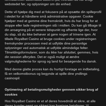
webstedet før, og oplysninger om din enhed.
Dette vil hjælpe dig med at fokusere på at opsætte din spilleprofil
i stedet for at håndtere små administrative opgaver. Cookie
hjælper med at gemme dine fremskridt, hvis du har brug for at
stoppe eller lade registreringen stå i midten. Du kan gå tilbage til
din ansøgning på et senere tidspunkt og afhente lige der, hvor
du slap, så du ikke behøver at gøre nogen af trinene igen. At
tillade Royalbet Casino at bruge cookies under registreringen
fremskynder processen med at udfylde dine personlige
oplysninger ved automatisk at udfylde almindelige felter.
Tilmeldingsformularer, som du ikke har afsluttet, gemmes, hvis
din session afbrydes. Det er også muligt at ændre
valgmulighederne for sprog og land for besøgende fra dansk.
Med denne glatte proces kan du hurtigt foretage en indbetaling,
få en velkomstbonus og begynde at spille dine yndlings
casinospil.
Optimering af betalingsmuligheder gennem sikker brug af
cookies
Hos Royalbet Casino er et af deres hovedmål at sikre, at alle
deres kunder nemt og sikkert kan foretage betalinger. Vi