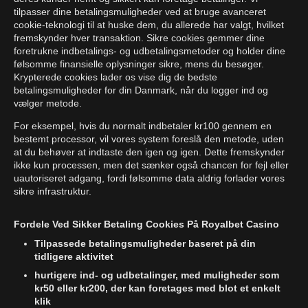
tilpasser dine betalingsmuligheder ved at bruge avanceret
cookie-teknologi til at huske dem, du allerede har valgt, hvilket
fremskynder hver transaktion. Sikre cookies gemmer dine
foretrukne indbetalings- og udbetalingsmetoder og holder dine
følsomme finansielle oplysninger sikre, mens du besøger.
Krypterede cookies lader os vise dig de bedste
betalingsmuligheder for din Danmark, når du logger ind og
vælger metode.
For eksempel, hvis du normalt indbetaler kr100 gennem en
bestemt processor, vil vores system foreslå den metode, uden
at du behøver at indtaste den igen og igen. Dette fremskynder
ikke kun processen, men det sænker også chancen for fejl eller
uautoriseret adgang, fordi følsomme data aldrig forlader vores
sikre infrastruktur.
Fordele Ved Sikker Betaling Cookies På Royalbet Casino
Tilpassede betalingsmuligheder baseret på din
tidligere aktivitet
hurtigere ind- og udbetalinger, med muligheder som
kr50 eller kr200, der kan foretages med blot et enkelt
klik