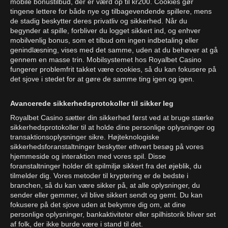
mobile bonustilbud, der er værd op til kr200. Cookies gør
tingene lettere for både nye og tilbagevendende spillere, mens
de stadig beskytter deres privatliv og sikkerhed. Når du
begynder at spille, forbliver du logget sikkert ind, og enhver
mobilvenlig bonus, som et tilbud om ingen indbetaling eller
genindlæsning, vises med det samme, uden at du behøver at gå
gennem en masse trin. Mobilsystemet hos Royalbet Casino
fungerer problemfrit takket være cookies, så du kan fokusere på
det sjove i stedet for at gøre de samme ting igen og igen.
Avancerede sikkerhedsprotokoller til sikker leg
Royalbet Casino sætter din sikkerhed først ved at bruge stærke
sikkerhedsprotokoller til at holde dine personlige oplysninger og
transaktionsoplysninger sikre. Højteknologiske
sikkerhedsforanstaltninger beskytter ethvert besøg på vores
hjemmeside og interaktion med vores spil. Disse
foranstaltninger holder dit spilmiljø sikkert fra det øjeblik, du
tilmelder dig. Vores metoder til kryptering er de bedste i
branchen, så du kan være sikker på, at alle oplysninger, du
sender eller gemmer, vil blive sikkert sendt og gemt. Du kan
fokusere på det sjove uden at bekymre dig om, at dine
personlige oplysninger, bankaktiviteter eller spilhistorik bliver set
af folk, der ikke burde være i stand til det.