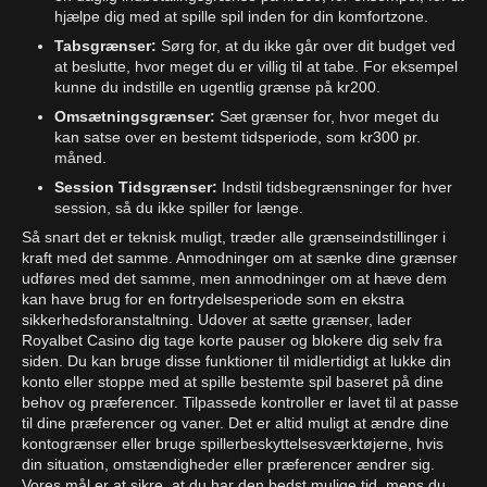
hjælpe dig med at spille spil inden for din komfortzone.
Tabsgrænser:
Sørg for, at du ikke går over dit budget ved
at beslutte, hvor meget du er villig til at tabe. For eksempel
kunne du indstille en ugentlig grænse på kr200.
Omsætningsgrænser:
Sæt grænser for, hvor meget du
kan satse over en bestemt tidsperiode, som kr300 pr.
måned.
Session Tidsgrænser:
Indstil tidsbegrænsninger for hver
session, så du ikke spiller for længe.
Så snart det er teknisk muligt, træder alle grænseindstillinger i
kraft med det samme. Anmodninger om at sænke dine grænser
udføres med det samme, men anmodninger om at hæve dem
kan have brug for en fortrydelsesperiode som en ekstra
sikkerhedsforanstaltning. Udover at sætte grænser, lader
Royalbet Casino dig tage korte pauser og blokere dig selv fra
siden. Du kan bruge disse funktioner til midlertidigt at lukke din
konto eller stoppe med at spille bestemte spil baseret på dine
behov og præferencer. Tilpassede kontroller er lavet til at passe
til dine præferencer og vaner. Det er altid muligt at ændre dine
kontogrænser eller bruge spillerbeskyttelsesværktøjerne, hvis
din situation, omstændigheder eller præferencer ændrer sig.
Vores mål er at sikre, at du har den bedst mulige tid, mens du