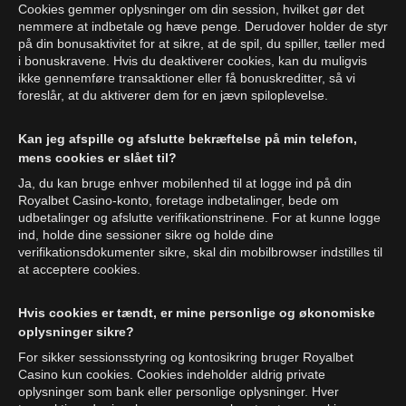
Cookies gemmer oplysninger om din session, hvilket gør det
nemmere at indbetale og hæve penge. Derudover holder de styr
på din bonusaktivitet for at sikre, at de spil, du spiller, tæller med
i bonuskravene. Hvis du deaktiverer cookies, kan du muligvis
ikke gennemføre transaktioner eller få bonuskreditter, så vi
foreslår, at du aktiverer dem for en jævn spiloplevelse.
Kan jeg afspille og afslutte bekræftelse på min telefon,
mens cookies er slået til?
Ja, du kan bruge enhver mobilenhed til at logge ind på din
Royalbet Casino-konto, foretage indbetalinger, bede om
udbetalinger og afslutte verifikationstrinene. For at kunne logge
ind, holde dine sessioner sikre og holde dine
verifikationsdokumenter sikre, skal din mobilbrowser indstilles til
at acceptere cookies.
Hvis cookies er tændt, er mine personlige og økonomiske
oplysninger sikre?
For sikker sessionsstyring og kontosikring bruger Royalbet
Casino kun cookies. Cookies indeholder aldrig private
oplysninger som bank eller personlige oplysninger. Hver