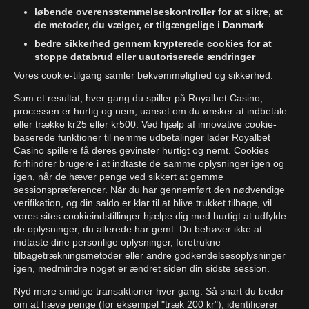
løbende overensstemmelseskontroller for at sikre, at
de metoder, du vælger, er tilgængelige i Danmark
bedre sikkerhed gennem krypterede cookies for at
stoppe databrud eller uautoriserede ændringer
Vores cookie-tilgang samler bekvemmelighed og sikkerhed.
Som et resultat, hver gang du spiller på Royalbet Casino,
processen er hurtig og nem, uanset om du ønsker at indbetale
eller trække kr25 eller kr500. Ved hjælp af innovative cookie-
baserede funktioner til nemme udbetalinger lader Royalbet
Casino spillere få deres gevinster hurtigt og nemt. Cookies
forhindrer brugere i at indtaste de samme oplysninger igen og
igen, når de hæver penge ved sikkert at gemme
sessionspræferencer. Når du har gennemført den nødvendige
verifikation, og din saldo er klar til at blive trukket tilbage, vil
vores sites cookieindstillinger hjælpe dig med hurtigt at udfylde
de oplysninger, du allerede har gemt. Du behøver ikke at
indtaste dine personlige oplysninger, foretrukne
tilbagetrækningsmetoder eller andre godkendelsesoplysninger
igen, medmindre noget er ændret siden din sidste session.
Nyd mere smidige transaktioner hver gang: Så snart du beder
om at hæve penge (for eksempel "træk 200 kr"), identificerer